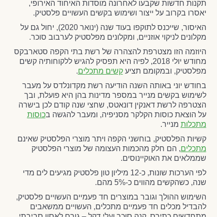
תקנות חדשות שקבעו לאחרונה מוסדות האיחוד האירופי,
יאסרו בקרוב על ייצור ושימוש בקשים העשויים פלסטיק.
האיסור, שייכנס לתוקפו בעוד שנה (ינואר 2020), יחול גם על
מקלונים לניקוי אוזניים, ומקלונים מפלסטיק לערבוב סוכר.
היוזמה הזו מצטרפת להצהרה של רשת בתי הקפה סטארבקס
מחודש יולי 2018, לפיה היא תפסיק להגיש ללקוחותיה קשים
מפלסטיק, ובמקומם תציע
קשים מתכלים
.
בחודש יוני באותה השנה הודיעה רשת מקדונלדס על מעבר
לשימוש בקשים מנייר במספר מדינות בהן היא פועלת, ובך
הצטרפה לרשת דאנקין דונאטס, שחצי שנה קודם לכן בישרה
על הוצאת כוסות הקלקר מסניפיה, ומעבר להגשה ב
כוסות
מתכלות
מנייר.
קשיות הפלסטיק, בוחשני הקפה ויתר מוצרי הפלסטיק שאינם
מתכלים
, הם חלק מהכמות העצומה של מוצרי הפלסטיק
שממלאים את האוקיינוסים.
לפי הערכות שונות, כ-12 מיליון טון פלסטיק מגיעים לים מדי
שנה, כשהקשים מהווים כ-5% מהם.
השימוש ההולך וגובר במוצרים חד פעמיים העשויים פלסטיק,
להבדיל מכלים חד פעמיים מתכלים, העשויים ממשאבים
מתחדשים כתירס, קנה סוכר ועלי דקל – גורם לאסון סביבתי